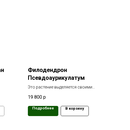
ан
Филодендрон
Псевдоаурикулатум
Это растение выделяется своими
эффектными листьями и
19 800
р
способностью адаптироваться к
различным условиям.
Подробнее
В корзину