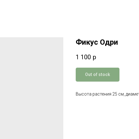
Фикус Одри
1 100
р
Out of stock
Высота растения 25 см, диаме