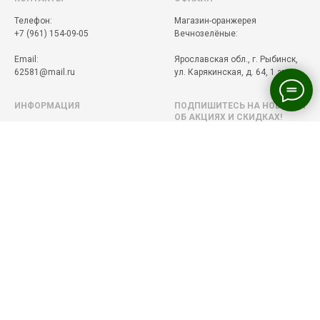
Телефон:
Магазин-оранжерея
+7 (961) 154-09-05
Вечнозелёные:
Email:
Ярославская обл., г. Рыбинск,
62581@mail.ru
ул. Карякинская, д. 64, 1 этаж.
ИНФОРМАЦИЯ
ПОДПИШИТЕСЬ НА НОВОСТИ
ОБ АКЦИЯХ И СКИДКАХ!
О нас
Оплата, доставка и возврат
Реквизиты
Давайте дружить в соцсетях!
Оферта
Политика конфиденциальности
© ВЕЧНОЗЕЛЁНЫЕ HOME
PLANTS. 2021