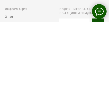
ИНФОРМАЦИЯ
ПОДПИШИТЕСЬ НА НОВОСТИ
ОБ АКЦИЯХ И СКИДКАХ!
О нас
Оплата, доставка и возврат
Реквизиты
Давайте дружить в соцсетях!
Оферта
Политика конфиденциальности
© ВЕЧНОЗЕЛЁНЫЕ HOME
PLANTS. 2021