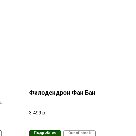
Филодендрон Фан Бан
з
вое
3 499
р
тьев,
 или
название
Подробнее
Out of stock