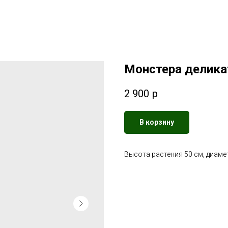
Монстера делика
2 900
р
В корзину
Высота растения 50 см, диаме