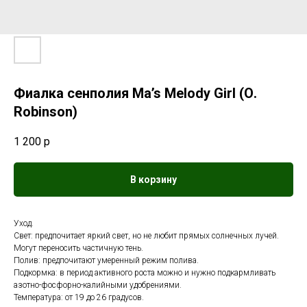
Фиалка сенполия Ma’s Melody Girl (О.
Robinson)
1 200
р
В корзину
Уход.
Свет: предпочитает яркий свет, но не любит прямых солнечных лучей.
Могут переносить частичную тень.
Полив: предпочитают умеренный режим полива.
Подкормка: в период активного роста можно и нужно подкармливать
азотно-фосфорно-калийными удобрениями.
Температура: от 19 до 26 градусов.