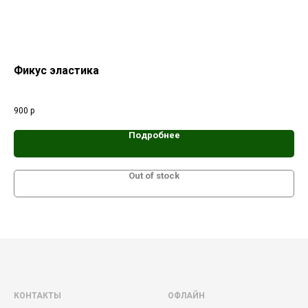
Фикус эластика
Фи
Тро
ли
ств
900
р
1 1
Подробнее
Out of stock
КОНТАКТЫ
ОФЛАЙН