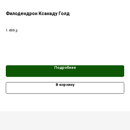
Филодендрон Ксанаду Голд
Фи
"El
выв
1 499
р
1 2
ком
изу
кол
Подробнее
В корзину