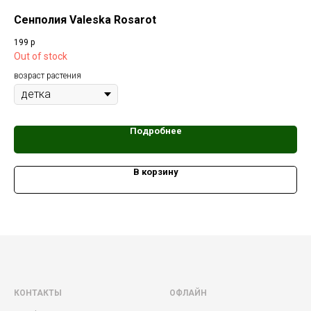
Сенполия Valeska Rosarot
Се
199
р
60
Out of stock
воз
возраст растения
Подробнее
В корзину
КОНТАКТЫ
ОФЛАЙН