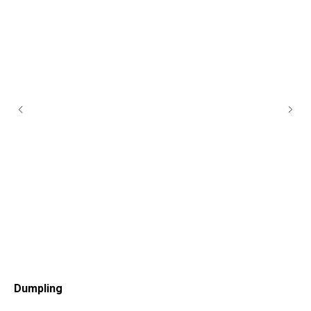
Dumpling
Ан
Ант