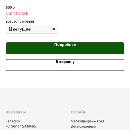
фак
600
р
12 
Out of stock
возраст растения
Подробнее
В корзину
КОНТАКТЫ
ОФЛАЙН
Телефон:
Магазин-оранжерея
+7 (961) 154-09-05
Вечнозелёные: