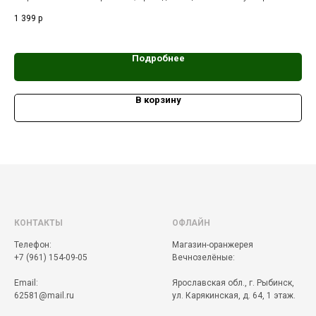
том
Перевод названия с греческого звучит как «бальзам».
1 399
р
2 5
Out
Подробнее
В корзину
КОНТАКТЫ
ОФЛАЙН
Телефон:
Магазин-оранжерея
+7 (961) 154-09-05
Вечнозелёные:
Email:
Ярославская обл., г. Рыбинск,
62581@mail.ru
ул. Карякинская, д. 64, 1 этаж.