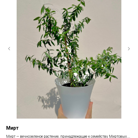
Мирт
Ка
Мирт — вечнозеленое растение, принадлежащее к семейству Миртовых.