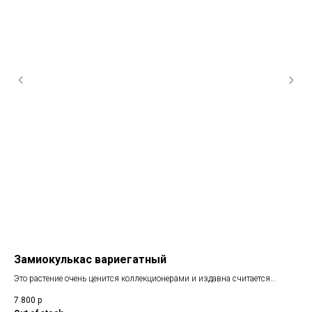
Замиокулькас вариегатный
Се
Это растение очень ценится коллекционерами и издавна считается
привлекающим богатство, поэтому оно украшает офисы практически
7 800
р
60
всех финансовых и банковских учреждений. Цвет вариегатности