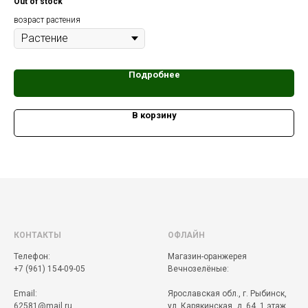
Out of stock
варьируется от чистого белого до ванильно - белого или светло - желтого.
воз
возраст растения
Подробнее
В корзину
КОНТАКТЫ
ОФЛАЙН
Телефон:
Магазин-оранжерея
+7 (961) 154-09-05
Вечнозелёные:
Email:
Ярославская обл., г. Рыбинск,
62581@mail.ru
ул. Карякинская, д. 64, 1 этаж.