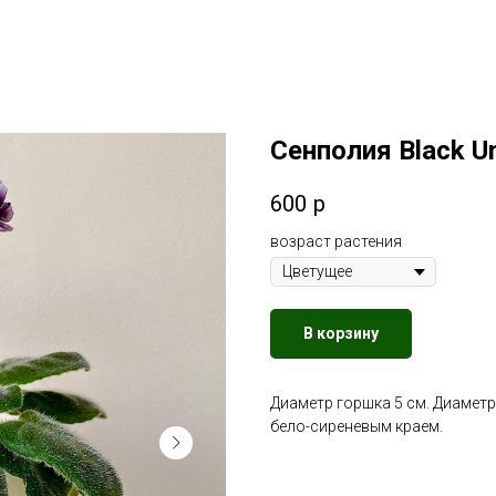
Сенполия Black U
600
р
возраст растения
В корзину
Диаметр горшка 5 см. Диаметр
бело-сиреневым краем.