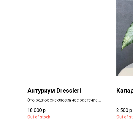
Антуриум Dressleri
Кала
Это редкое эксклюзивное растение,
необыкновенный глубокий бархат и с
18 000
р
2 500
р
необычной формой листа!
Out of stock
Out of s