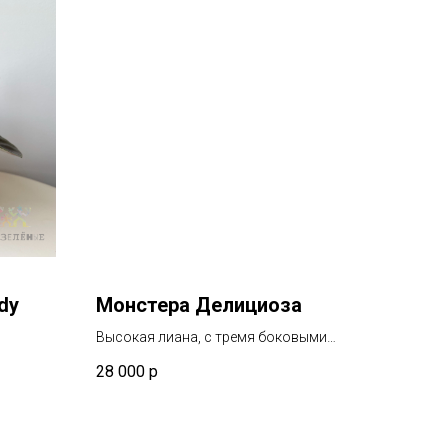
dy
Монстера Делициоза
Высокая лиана, с тремя боковыми
побегами, очень пышная, продается с
28 000
р
кашпо.