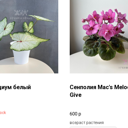
диум белый
Сенполия Mac's Melo
Give
tock
600
р
возраст растения