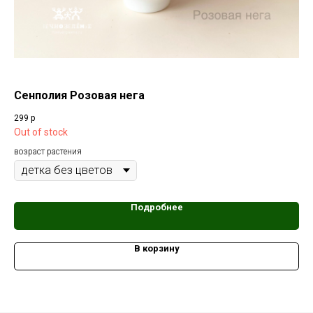
Сенполия Розовая нега
Фи
299
р
1 2
Out of stock
возраст растения
Подробнее
В корзину