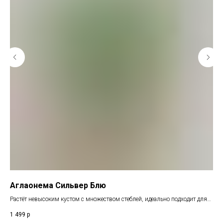
Аглаонема Сильвер Блю
Аг
Растёт невысоким кустом с множеством стеблей, идеально подходит для
Тай
коммерческого озеленения.
С р
1 499
р
1 4