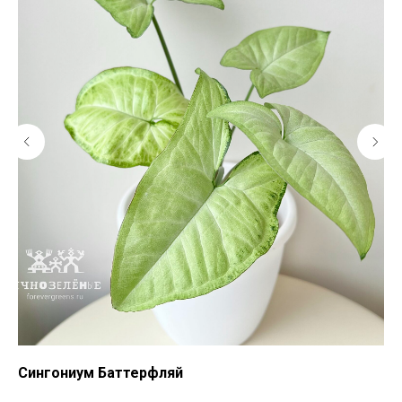
Сингониум Баттерфляй
Си
ов