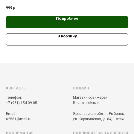
999
р
1 2
Подробнее
В корзину
КОНТАКТЫ
ОФЛАЙН
Телефон:
Магазин-оранжерея
+7 (961) 154-09-05
Вечнозелёные:
Email:
Ярославская обл., г. Рыбинск,
62581@mail.ru
ул. Карякинская, д. 64, 1 этаж.
ИНФОРМАЦИЯ
ПОДПИШИТЕСЬ НА НОВОСТИ