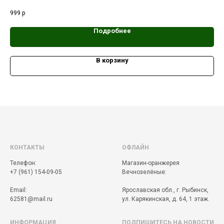
999
р
1 2
Подробнее
В корзину
КОНТАКТЫ
ОФЛАЙН
Телефон:
Магазин-оранжерея
+7 (961) 154-09-05
Вечнозелёные:
Email:
Ярославская обл., г. Рыбинск,
62581@mail.ru
ул. Карякинская, д. 64, 1 этаж.
ИНФОРМАЦИЯ
ПОДПИШИТЕСЬ НА НОВОСТИ