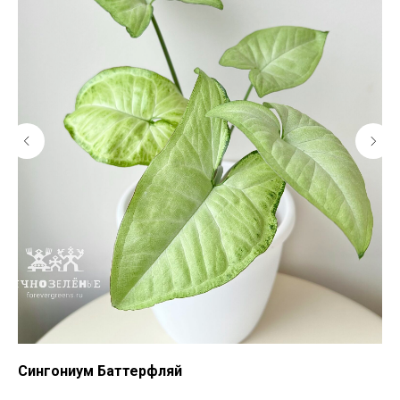
Сингониум Баттерфляй
Си