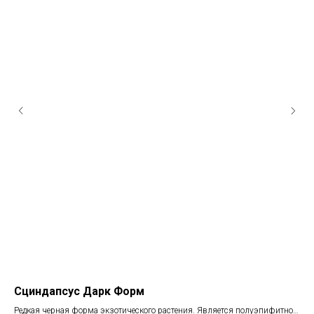
Сциндапсус Дарк Форм
Фи
Редкая черная форма экзотического растения. Является полуэпифитной
Фит