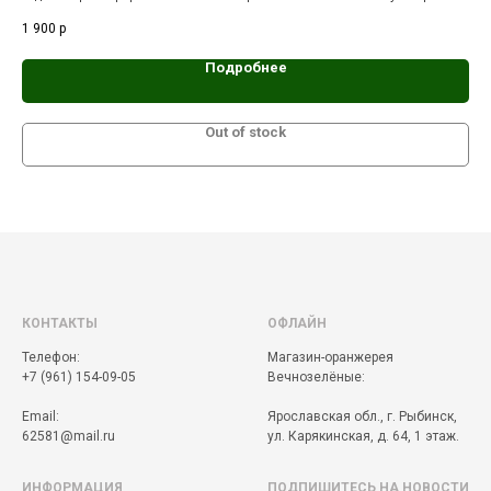
тропической лианой из семейства Ароидные.
гор
1 900
р
6 9
й
Зел
Подробнее
Out of stock
КОНТАКТЫ
ОФЛАЙН
Телефон:
Магазин-оранжерея
+7 (961) 154-09-05
Вечнозелёные:
Email:
Ярославская обл., г. Рыбинск,
62581@mail.ru
ул. Карякинская, д. 64, 1 этаж.
ИНФОРМАЦИЯ
ПОДПИШИТЕСЬ НА НОВОСТИ